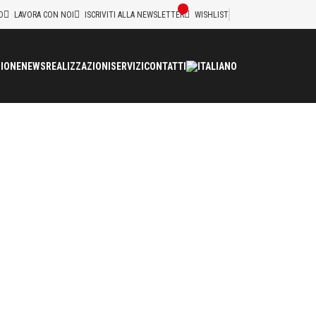
D
LAVORA CON NOI
ISCRIVITI ALLA NEWSLETTER
WISHLIST
IONE
NEWS
REALIZZAZIONI
SERVIZI
CONTATTI