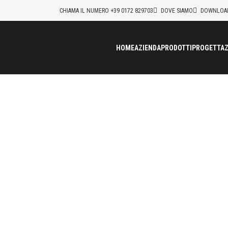
CHIAMA IL NUMERO +39 0172 829703
DOVE SIAMO
DOWNLOA
HOME
AZIENDA
PRODOTTI
PROGETTAZ