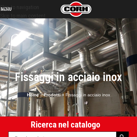
Skip to navigation
MENU
Skip to main content
Fissaggi in acciaio inox
Home
>
Prodotti
>
Fissaggi in acciaio inox
Ricerca nel catalogo