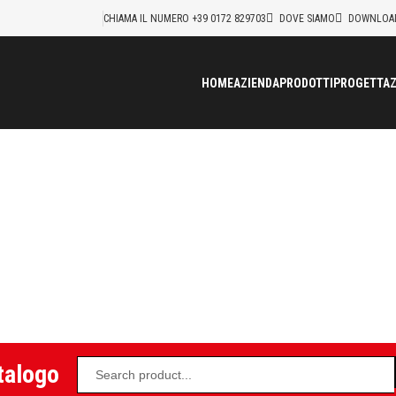
CHIAMA IL NUMERO +39 0172 829703
DOVE SIAMO
DOWNLOA
HOME
AZIENDA
PRODOTTI
PROGETTAZ
 tubazione con rulli in ghisa 
>
Realizzazioni
>
Staffaggio tubazione con rulli in ghisa 993
talogo