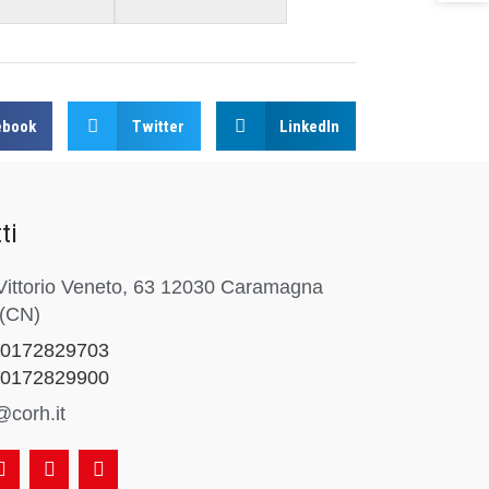
ebook
Twitter
LinkedIn
ti
Vittorio Veneto, 63 12030 Caramagna
 (CN)
 0172829703
 0172829900
@corh.it