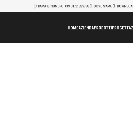
CHIAMA IL NUMERO +39 0172 829703
DOVE SIAMO
DOWNLOA
HOME
AZIENDA
PRODOTTI
PROGETTAZ