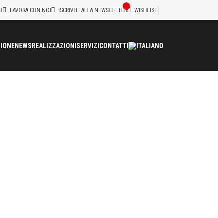
D
LAVORA CON NOI
ISCRIVITI ALLA NEWSLETTER
WISHLIST
IONE
NEWS
REALIZZAZIONI
SERVIZI
CONTATTI