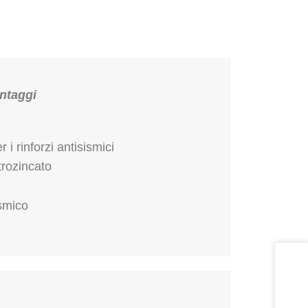
antaggi
 i rinforzi antisismici
trozincato