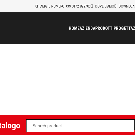
CHIAMA IL NUMERO +39 0172 829703
DOVE SIAMO
DOWNLOA
HOME
AZIENDA
PRODOTTI
PROGETTAZ
Quick® profilo e adattatore
rodotti
>
Collari in plastica
>
StarQuick® profilo e adattatore
talogo