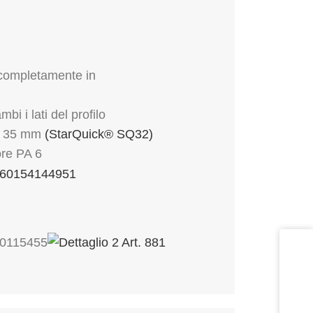
 completamente in
bi i lati del profilo
ro 35 mm
(StarQuick® SQ32)
ore PA 6