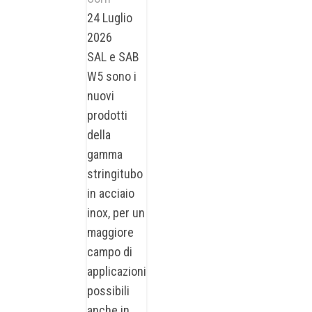
24 Luglio
2026
SAL e SAB
W5 sono i
nuovi
prodotti
della
gamma
stringitubo
in acciaio
inox, per un
maggiore
campo di
applicazioni
possibili
anche in