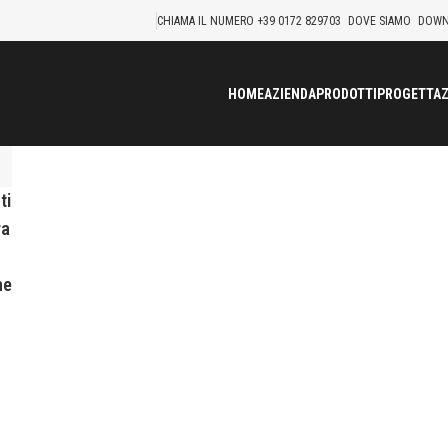
CHIAMA IL NUMERO +39 0172 829703
DOVE SIAMO
DOWN
HOME
AZIENDA
PRODOTTI
PROGETTAZ
ti
ra
ne