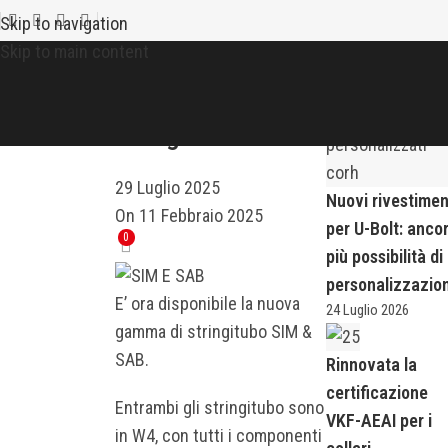
News recenti
NEWS
Skip to navigation
SIM & SAB –
Skip to main content
Gamma
stringitubo
29 Luglio 2025
Nuovi rivestimen
On 11 Febbraio 2025
per U-Bolt: anco
0
più possibilità di
personalizzazio
E’ ora disponibile la nuova
24 Luglio 2026
gamma di stringitubo SIM &
SAB.
Rinnovata la
certificazione
Entrambi gli stringitubo sono
VKF-AEAI per i
in W4, con tutti i componenti