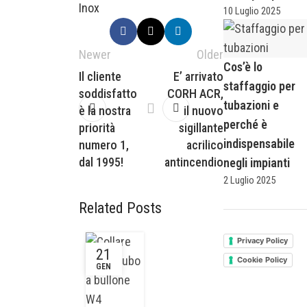
Inox
10 Luglio 2025
Newer
Older
Cos’è lo
Il cliente
E’ arrivato
staffaggio per
soddisfatto
CORH ACR,
tubazioni e
è la nostra
il nuovo
perché è
priorità
sigillante
indispensabile
numero 1,
acrilico
dal 1995!
antincendio
negli impianti
2 Luglio 2025
Related Posts
Privacy Policy
21
Cookie Policy
GEN