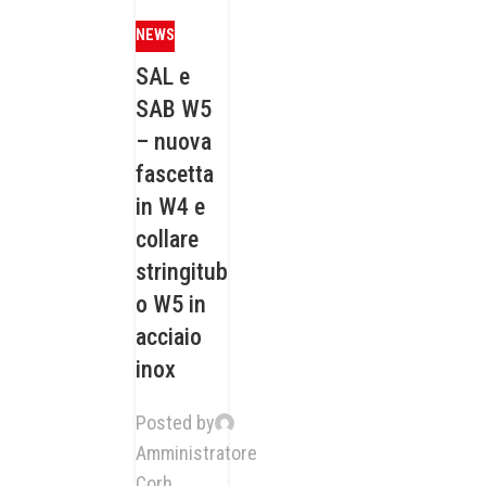
NEWS
SAL e
SAB W5
– nuova
fascetta
in W4 e
collare
stringitub
o W5 in
acciaio
inox
Posted by
Amministratore
Corh